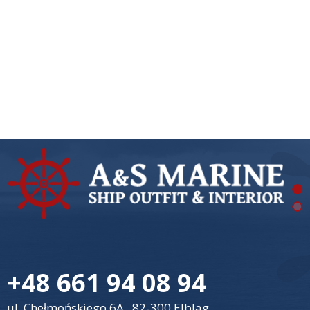
+48 661 94 08 94
ul. Chełmońskiego 6A , 82-300 Elblag